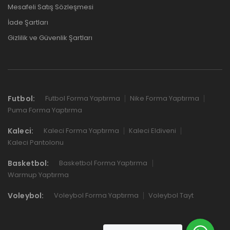
Mesafeli Satış Sözleşmesi
İade Şartları
Gizlilik ve Güvenlik Şartları
Futbol:
Futbol Forma Yaptırma
Nike Forma Yaptırma
Puma Forma Yaptırma
Kaleci:
Kaleci Forma Yaptırma
Kaleci Eldiveni
Kaleci Pantolonu
Basketbol:
Basketbol Forma Yaptırma
Warmup Yaptırma
Voleybol:
Voleybol Forma Yaptırma
Voleybol Tayt