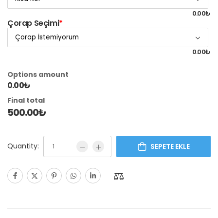
0.00₺
Çorap Seçimi
*
0.00₺
Options amount
0.00₺
Final total
500.00
₺
Quantity:
SEPETE EKLE