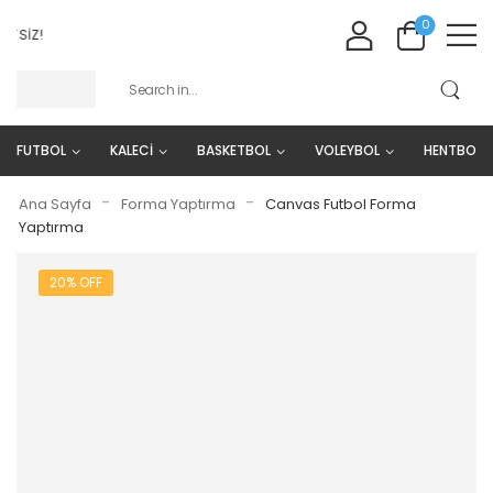
0
SIZ!
FUTBOL
KALECİ
BASKETBOL
VOLEYBOL
HENTBOL
-
-
Ana Sayfa
Forma Yaptırma
Canvas Futbol Forma
Yaptırma
20% OFF