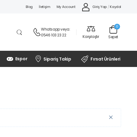
Giriş Yap
/
Kaydol
Blog
İletişim
My Account
0
Whatsapp
veya:
0546 103 23 22
Karşılaştır
Sepet
Espor
Sipariş Takip
Fırsat Ürünleri