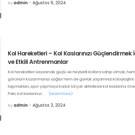
admin
Ağustos 6, 2024
by
Kol Hareketleri – Kol Kaslarınızı Güçlendirmek İç
ve Etkili Antrenmanlar
Kol hareketleri sayesinde güçlü ve heybetli kollara sahip olmak, hem 
görünüm kazanmanızı sağlar hem de günlük yaşamınızı kolaylaştırır. 
taşımaktan, spor yapmaya kadar birçok aktivitede kol kaslarınız önem
Peki, kol kaslarınızı…
(read more)
admin
Ağustos 3, 2024
by