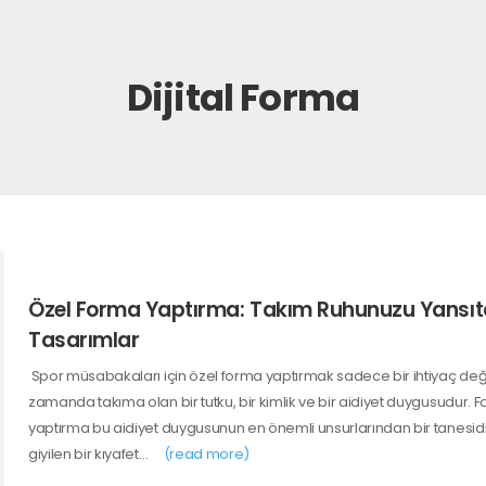
Dijital Forma
Özel Forma Yaptırma: Takım Ruhunuzu Yansı
Tasarımlar
Spor müsabakaları için özel forma yaptırmak sadece bir ihtiyaç deği
zamanda takıma olan bir tutku, bir kimlik ve bir aidiyet duygusudur. 
yaptırma bu aidiyet duygusunun en önemli unsurlarından bir tanesi
giyilen bir kıyafet…
(read more)