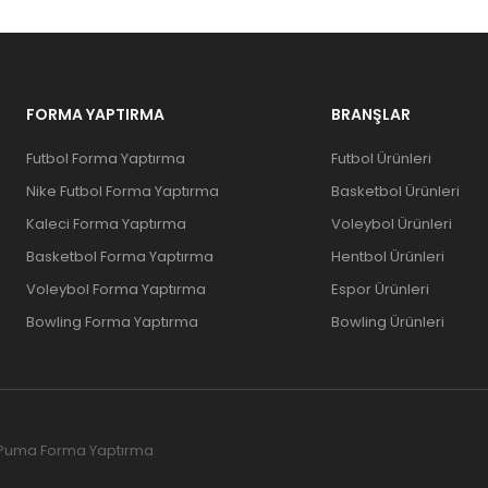
FORMA YAPTIRMA
BRANŞLAR
Futbol Forma Yaptırma
Futbol Ürünleri
Nike Futbol Forma Yaptırma
Basketbol Ürünleri
Kaleci Forma Yaptırma
Voleybol Ürünleri
Basketbol Forma Yaptırma
Hentbol Ürünleri
Voleybol Forma Yaptırma
Espor Ürünleri
Bowling Forma Yaptırma
Bowling Ürünleri
Puma Forma Yaptırma