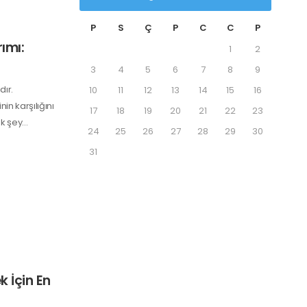
P
S
Ç
P
C
C
P
rımı:
1
2
3
4
5
6
7
8
9
dır.
10
11
12
13
14
15
16
in karşılığını
17
18
19
20
21
22
23
ek şey…
24
25
26
27
28
29
30
31
k İçin En