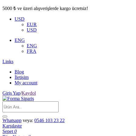
5000 ₺ ve üzeri alışverişlerde kargo ücretsiz!
USD
EUR
USD
ENG
ENG
FRA
Links
Blog
İletişim
My account
Giriş Yap
/
Kaydol
Whatsapp
veya:
0546 103 23 22
Karşılaştır
Sepet
0