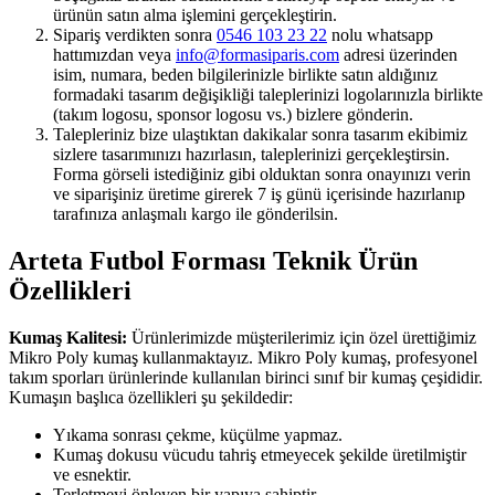
ürünün satın alma işlemini gerçekleştirin.
Sipariş verdikten sonra
0546 103 23 22
nolu whatsapp
hattımızdan veya
info@formasiparis.com
adresi üzerinden
isim, numara, beden bilgilerinizle birlikte satın aldığınız
formadaki tasarım değişikliği taleplerinizi logolarınızla birlikte
(takım logosu, sponsor logosu vs.) bizlere gönderin.
Talepleriniz bize ulaştıktan dakikalar sonra tasarım ekibimiz
sizlere tasarımınızı hazırlasın, taleplerinizi gerçekleştirsin.
Forma görseli istediğiniz gibi olduktan sonra onayınızı verin
ve siparişiniz üretime girerek 7 iş günü içerisinde hazırlanıp
tarafınıza anlaşmalı kargo ile gönderilsin.
Arteta Futbol Forması Teknik Ürün
Özellikleri
Kumaş Kalitesi:
Ürünlerimizde müşterilerimiz için özel ürettiğimiz
Mikro Poly kumaş kullanmaktayız. Mikro Poly kumaş, profesyonel
takım sporları ürünlerinde kullanılan birinci sınıf bir kumaş çeşididir.
Kumaşın başlıca özellikleri şu şekildedir:
Yıkama sonrası çekme, küçülme yapmaz.
Kumaş dokusu vücudu tahriş etmeyecek şekilde üretilmiştir
ve esnektir.
Terletmeyi önleyen bir yapıya sahiptir.