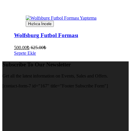
Hızlıca İncele
Wolfsburg Futbol Forması
500.00
₺
625.00
₺
Sepete Ekle
Subscribe To Our Newsletter
Get all the latest information on Events, Sales and Offers.
[contact-form-7 id="167" title="Footer Subscribe Form"]