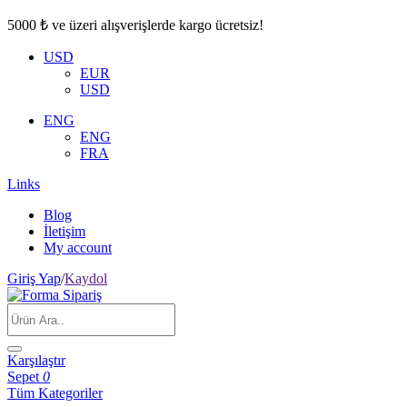
5000 ₺ ve üzeri alışverişlerde kargo ücretsiz!
USD
EUR
USD
ENG
ENG
FRA
Links
Blog
İletişim
My account
Giriş Yap
/
Kaydol
Karşılaştır
Sepet
0
Tüm Kategoriler