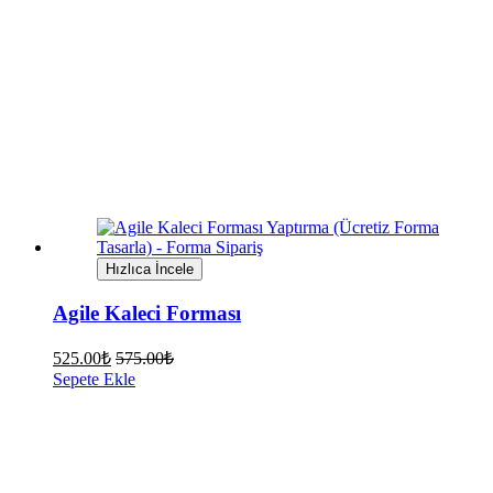
Hızlıca İncele
Agile Kaleci Forması
525.00
₺
575.00
₺
Sepete Ekle