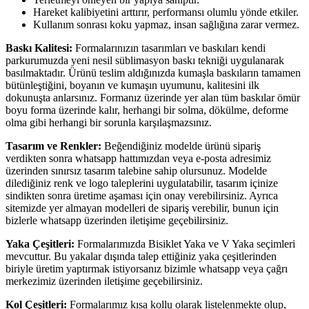
Hareket kalibiyetini arttırır, performansı olumlu yönde etkiler.
Kullanım sonrası koku yapmaz, insan sağlığına zarar vermez.
Baskı Kalitesi:
Formalarınızın tasarımları ve baskıları kendi
parkurumuzda yeni nesil süblimasyon baskı tekniği uygulanarak
basılmaktadır. Ürünü teslim aldığınızda kumaşla baskıların tamamen
bütünleştiğini, boyanın ve kumaşın uyumunu, kalitesini ilk
dokunuşta anlarsınız. Formanız üzerinde yer alan tüm baskılar ömür
boyu forma üzerinde kalır, herhangi bir solma, dökülme, deforme
olma gibi herhangi bir sorunla karşılaşmazsınız.
Tasarım ve Renkler:
Beğendiğiniz modelde ürünü sipariş
verdikten sonra whatsapp hattımızdan veya e-posta adresimiz
üzerinden sınırsız tasarım talebine sahip olursunuz. Modelde
dilediğiniz renk ve logo taleplerini uygulatabilir, tasarım içinize
sindikten sonra üretime aşaması için onay verebilirsiniz. Ayrıca
sitemizde yer almayan modelleri de sipariş verebilir, bunun için
bizlerle whatsapp üzerinden iletişime geçebilirsiniz.
Yaka Çeşitleri:
Formalarımızda Bisiklet Yaka ve V Yaka seçimleri
mevcuttur. Bu yakalar dışında talep ettiğiniz yaka çeşitlerinden
biriyle üretim yaptırmak istiyorsanız bizimle whatsapp veya çağrı
merkezimiz üzerinden iletişime geçebilirsiniz.
Kol Çeşitleri:
Formalarımız kısa kollu olarak listelenmekte olup,