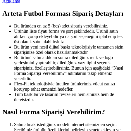
Açıklama
Arteta Futbol Forması Sipariş Detayları
Bu üründen en az 5 (beş) adet sipariş verebilirsiniz.
Ürünün liste fiyatı forma ve şort şeklindedir. Ürünü satın
alırken çorap ekleyebilir ya da şort seçeneğini iptal edip tek
üst olarak satın alabilirsiniz.
Bu ürün yeni nesil dijital baskı teknolojisiyle tamamen sizin
siparişinize özel olarak hazırlanmaktadır.
Bu ürünü satın aldıktan sonra dilediğiniz renk ve logo
yerleşimini yaptırabilir, dilediğiniz yazı tipini seçerek
siparişinizi özelleştirebilirsiniz. Bunun için aşağıdaki “Nasıl
Forma Siparişi Verebilirim?” adımlarını takip etmeniz
yeterlidir.
Flex-Fit teknolojisiyle üretilen ürünlerimiz vücut ısınızı
koruyup rahat etmenizi hedefler.
Tüm baskılar ve tasarım revizeleri hem sınırsız hem de
ücretsizdir.
Nasıl Forma Siparişi Verebilirim?
Satın almak istediğiniz modeli internet sitemizden seçin.
Seçtiğiniz ürünün özelliklerini belirleyip sepete ekleyin ve