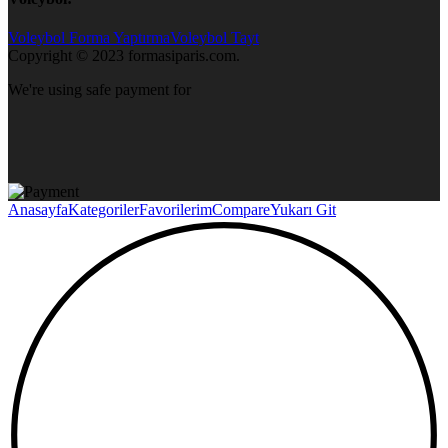
Voleybol Forma Yaptırma
Voleybol Tayt
Copyright © 2023 formasiparis.com.
We're using safe payment for
Anasayfa
Kategoriler
Favorilerim
Compare
Yukarı Git