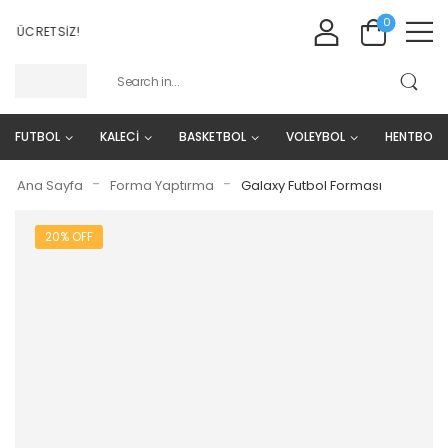
0
 ÜCRETSIZ!
FUTBOL
KALECİ
BASKETBOL
VOLEYBOL
HENTBOL
-
-
Ana Sayfa
Forma Yaptırma
Galaxy Futbol Forması
20% OFF