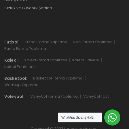
Gizlilik ve Güvenlik Şartları
Futbol:
Futbol Forma Yaptırma
Nike Forma Yaptırma
Puma Forma Yaptırma
Kaleci:
Kaleci Forma Yaptırma
Kaleci Eldiveni
Kaleci Pantolonu
Basketbol:
Basketbol Forma Yaptırma
Warmup Yaptırma
Voleybol:
Voleybol Forma Yaptırma
Voleybol Tayt
WhatApp Sipariş Hattı
Copyright © 2023 formasiparis.com.