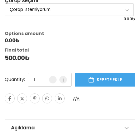
Çorap Seçimi
*
0.00₺
Options amount
0.00₺
Final total
500.00
₺
Quantity:
SEPETE EKLE
Açıklama