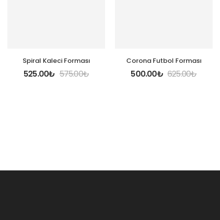
Spiral Kaleci Forması
Corona Futbol Forması
525.00
₺
575.00
₺
500.00
₺
625.00
₺