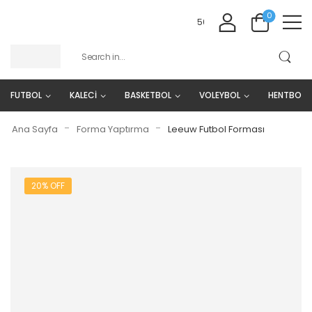
0
5000 ₺ VE ÜZERI ALIŞVERIŞLE
FUTBOL
KALECİ
BASKETBOL
VOLEYBOL
HENTBOL
-
-
Ana Sayfa
Forma Yaptırma
Leeuw Futbol Forması
20% OFF