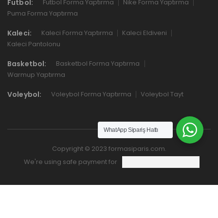
Futbol:
Futbol Forma Yaptırma
Nike Forma Yaptırma
Puma Forma Yaptırma
Kaleci:
Kaleci Forma Yaptırma
Kaleci Eldiveni
Kaleci Pantolonu
Basketbol:
Basketbol Forma Yaptırma
Warmup Yaptırma
Voleybol:
Voleybol Forma Yaptırma
Voleybol Tayt
WhatApp Sipariş Hattı
Copyright © 2023 formasiparis.com.
We're using safe payment for
ANASAYFA
KATEGORILER
FAVORILERIM
COMPARE
YUKARI GIT