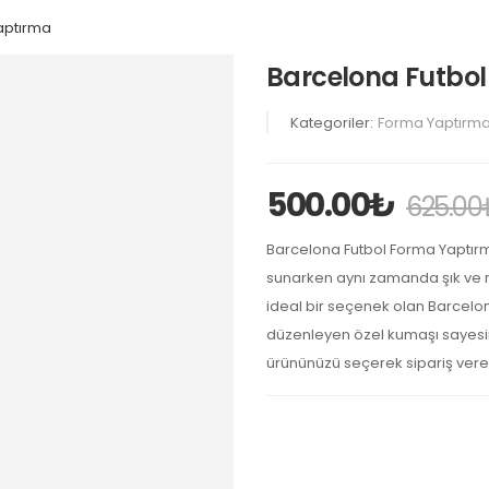
aptırma
Barcelona Futbo
Kategoriler:
Forma Yaptırm
500.00
₺
625.00
Barcelona Futbol Forma Yaptırma
sunarken aynı zamanda şık ve mo
ideal bir seçenek olan Barcelon
düzenleyen özel kumaşı sayesin
ürününüzü seçerek sipariş verebi