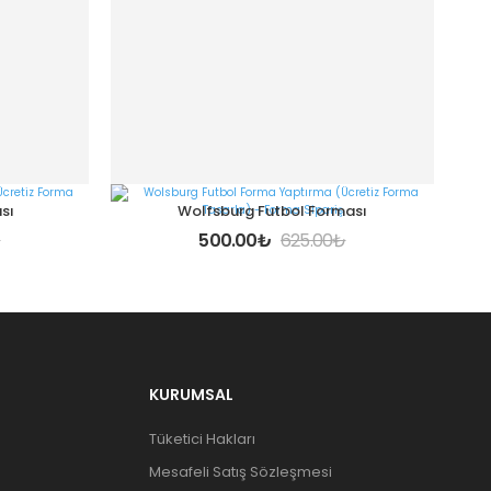
sı
Wolfsburg Futbol Forması
₺
500.00
₺
625.00
₺
KURUMSAL
Tüketici Hakları
Mesafeli Satış Sözleşmesi