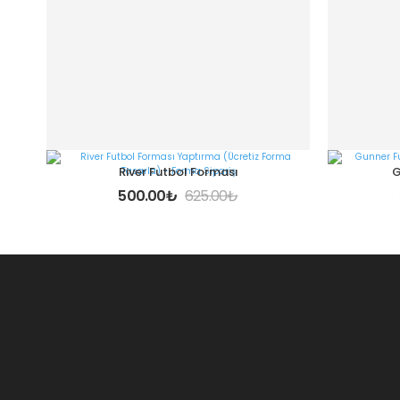
River Futbol Forması
G
500.00
₺
625.00
₺