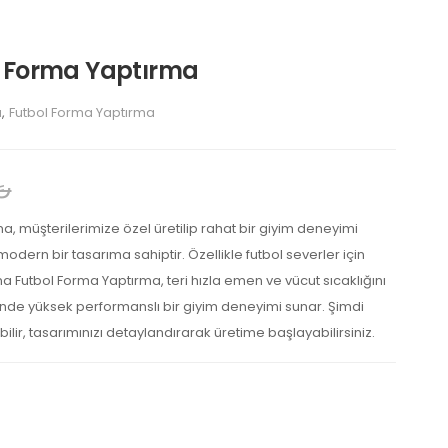
l Forma Yaptırma
a
,
Futbol Forma Yaptırma
₺
, müşterilerimize özel üretilip rahat bir giyim deneyimi
dern bir tasarıma sahiptir. Özellikle futbol severler için
a Futbol Forma Yaptırma, teri hızla emen ve vücut sıcaklığını
de yüksek performanslı bir giyim deneyimi sunar. Şimdi
lir, tasarımınızı detaylandırarak üretime başlayabilirsiniz.