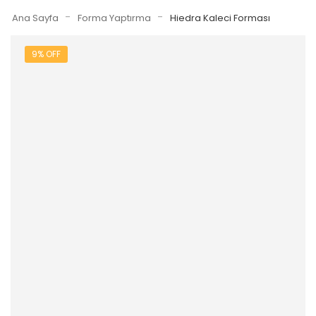
-
-
Ana Sayfa
Forma Yaptırma
Hiedra Kaleci Forması
9% OFF